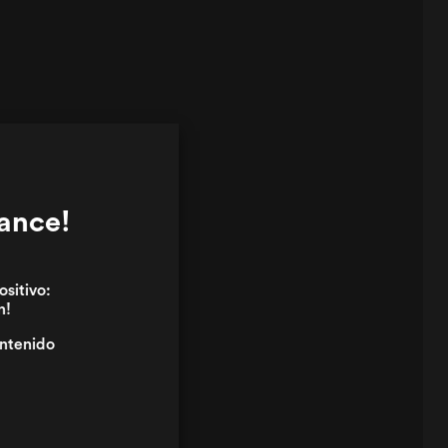
cance!
ositivo:
n!
ontenido