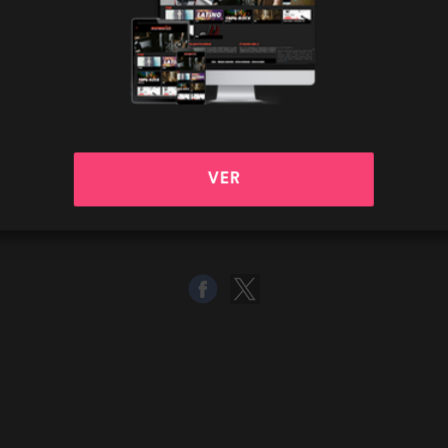
¿QUÉ BUSCAS?
VER
description